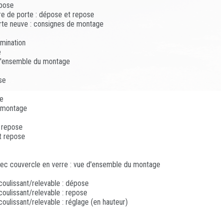
epose
eure de porte : dépose et repose
orte neuve : consignes de montage
imination
e
 d'ensemble du montage
se
se
u montage
t repose
et repose
avec couvercle en verre : vue d'ensemble du montage
coulissant/relevable : dépose
coulissant/relevable : repose
coulissant/relevable : réglage (en hauteur)