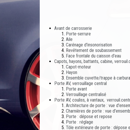
Avant de carrosserie
Porte-serrure
Aile
Carénage d'insonorisation
Revêtement de soubassement
Face frontale du caisson d'eau
Capots, hayons, battants, cabine, verrouil.
Capot-moteur
Hayon
Ensemble cuvette/trappe à carbura
Porte AV, verrouillage central
Porte avant
Verrouillage centralisé
Porte AV, couliss, à vantaux, verrouil.centr
Architecture de porte : vue d'ens
Charnières de porte : vue d'ensem
Porte : dépose et repose
Porte : réglage
Tôle extérieure de porte : dépose 