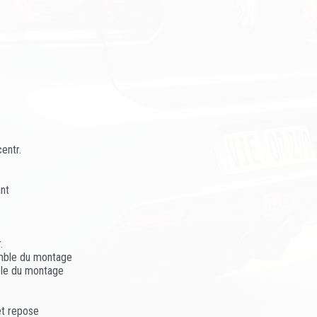
centr.
nt
.
emble du montage
ble du montage
et repose