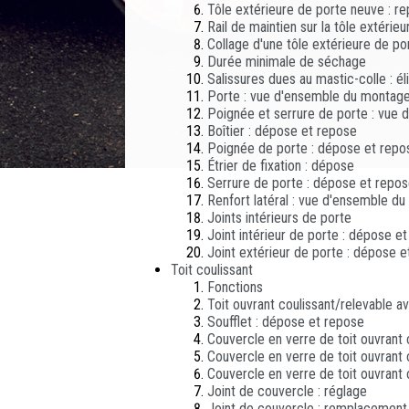
Tôle extérieure de porte neuve : r
Rail de maintien sur la tôle extéri
Collage d'une tôle extérieure de p
Durée minimale de séchage
Salissures dues au mastic-colle : él
Porte : vue d'ensemble du montag
Poignée et serrure de porte : vue
Boîtier : dépose et repose
Poignée de porte : dépose et repo
Étrier de fixation : dépose
Serrure de porte : dépose et repo
Renfort latéral : vue d'ensemble d
Joints intérieurs de porte
Joint intérieur de porte : dépose e
Joint extérieur de porte : dépose 
Toit coulissant
Fonctions
Toit ouvrant coulissant/relevable 
Soufflet : dépose et repose
Couvercle en verre de toit ouvrant 
Couvercle en verre de toit ouvrant 
Couvercle en verre de toit ouvrant 
Joint de couvercle : réglage
Joint de couvercle : remplacement