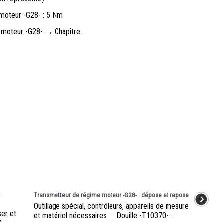
-moteur -G28- : 5 Nm
 moteur -G28- → Chapitre.
u
Transmetteur de régime moteur -G28- : dépose et repose
Outillage spécial, contrôleurs, appareils de mesure
er et
et matériel nécessaires Douille -T10370- ...