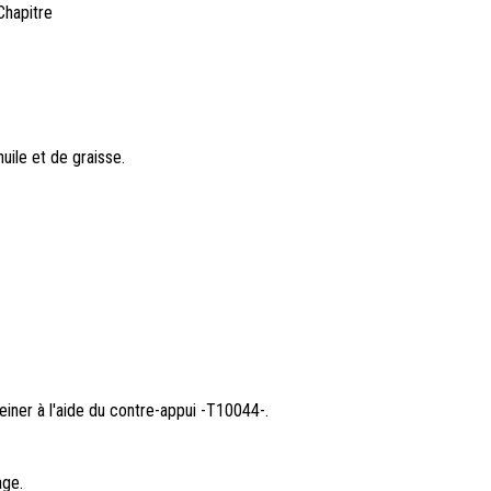
Chapitre
uile et de graisse.
einer à l'aide du contre-appui -T10044-.
age.