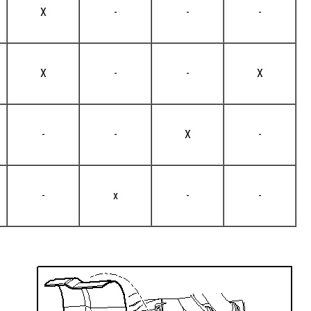
X
-
-
-
X
-
-
X
-
-
X
-
-
x
-
-