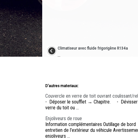
Climatiseur avec fluide frigorigène R134a
...
D'autres materiaux:
Couvercle en verre de toit ouvrant coulissant/re
- Déposer le soufflet → Chapitre. - Dévisser les
verre du toit ou ...
Enjoliveurs de roue
Information complémentaires Outillage de bor
entretien de l'extérieur du véhicule Avertissem
enjoliveurs ...