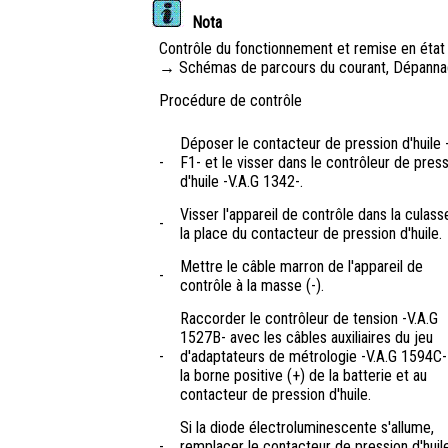
Nota
Contrôle du fonctionnement et remise en état d
→ Schémas de parcours du courant, Dépanna
Procédure de contrôle
Déposer le contacteur de pression d'huile 
-
F1- et le visser dans le contrôleur de pres
d'huile -V.A.G 1342-.
Visser l'appareil de contrôle dans la culass
-
la place du contacteur de pression d'huile.
Mettre le câble marron de l'appareil de
-
contrôle à la masse (-).
Raccorder le contrôleur de tension -V.A.G
1527B- avec les câbles auxiliaires du jeu
-
d'adaptateurs de métrologie -V.A.G 1594C-
la borne positive (+) de la batterie et au
contacteur de pression d'huile.
Si la diode électroluminescente s'allume,
-
remplacer le contacteur de pression d'huile