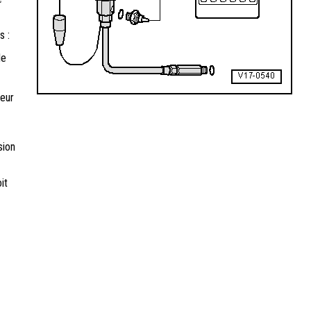
s :
le
teur
sion
it