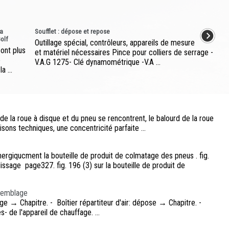
a
Soufflet : dépose et repose
Golf
Outillage spécial, contrôleurs, appareils de mesure
ont plus
et matériel nécessaires Pince pour colliers de serrage -
e
V.A.G 1275- Clé dynamométrique -V.A ...
 ...
l de la roue à disque et du pneu se rencontrent, le balourd de la roue
ons techniques, une concentricité parfaite ...
rgiqucment la bouteille de produit de colmatage des pneus . fig.
sage page327. fig. 196 (3) sur la bouteille de produit de
ssemblage
e → Chapitre. - Boîtier répartiteur d'air: dépose → Chapitre. -
s- de l'appareil de chauffage. ...