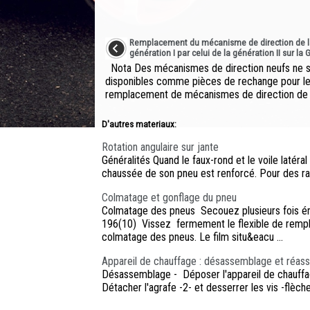
Remplacement du mécanisme de direction de l
génération I par celui de la génération II sur la 
Nota Des mécanismes de direction neufs ne s
disponibles comme pièces de rechange pour l
remplacement de mécanismes de direction de la
D'autres materiaux:
Rotation angulaire sur jante
Généralités Quand le faux-rond et le voile latéra
chaussée de son pneu est renforcé. Pour des rais
Colmatage et gonflage du pneu
Colmatage des pneus Secouez plusieurs fois éne
196(10) Vissez fermement le flexible de remplis
colmatage des pneus. Le film situ&eacu ...
Appareil de chauffage : désassemblage et réa
Désassemblage - Déposer l'appareil de chauffag
Détacher l'agrafe -2- et desserrer les vis -flèche