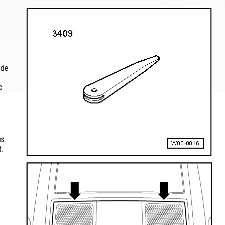
 de
c
us
.