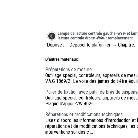
Lampe de lecture centrale gauche -W39- et lam
lecture centrale droite -W40- : remplacement
Dépose : - Déposer le plafonnier → Chapitre. 
D'autres materiaux:
Préparations de mesure
Outillage spécial, contrôleurs, appareils de me
V.A.G 1869/2- Le voile des jantes doit être équilib
Palier de fixation avec patin de bras de suspen
Outillage spécial, contrôleurs, appareils de me
Plaque d'appui -VW 402- ...
Réparations et modifications techniques
Lisez d'abord les informations d'introduction et
réparations et de modifications techniques, le
interventions sur des c ...