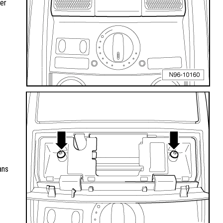
ier
ans