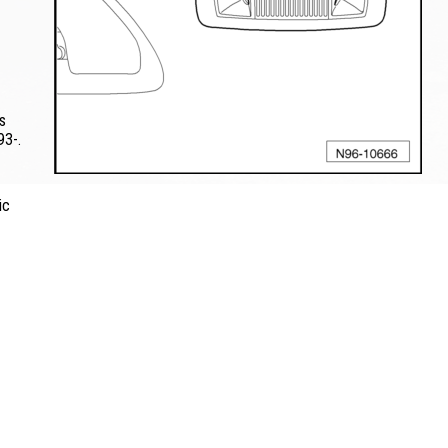
s
93-.
ic