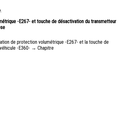
.
étrique -E267- et touche de désactivation du transmetteur
ose
ion de protection volumétrique -E267- et la touche de
u véhicule -E360- → Chapitre