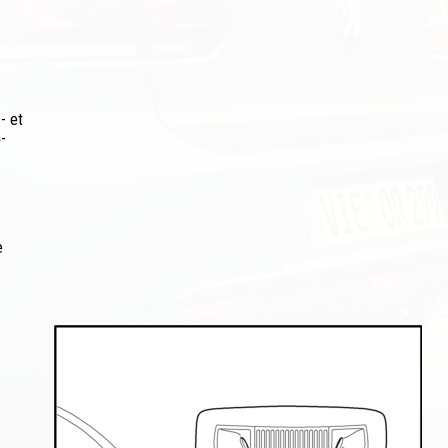
- et
-
e