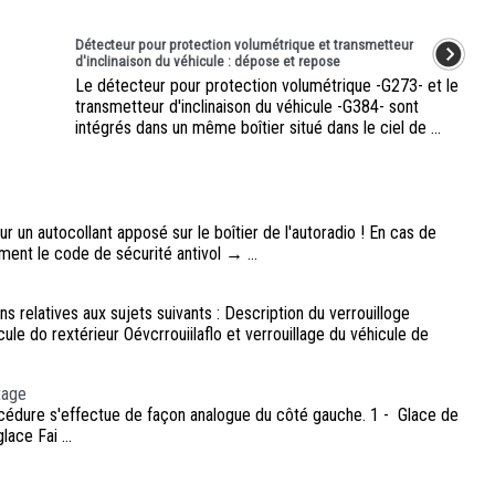
Détecteur pour protection volumétrique et transmetteur
d'inclinaison du véhicule : dépose et repose
Le détecteur pour protection volumétrique -G273- et le
transmetteur d'inclinaison du véhicule -G384- sont
intégrés dans un même boîtier situé dans le ciel de ...
r un autocollant apposé sur le boîtier de l'autoradio ! En cas de
ment le code de sécurité antivol → ...
s relatives aux sujets suivants : Description du verrouilloge
cule do rextérieur Oévcrrouiilaflo et verrouillage du véhicule de
tage
océdure s'effectue de façon analogue du côté gauche. 1 - Glace de
ace Fai ...