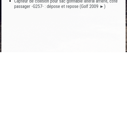
Capteur de collision pour sac gonflable latéral arrière, côté
passager -G257- : dépose et repose (Golf 2009 ►)