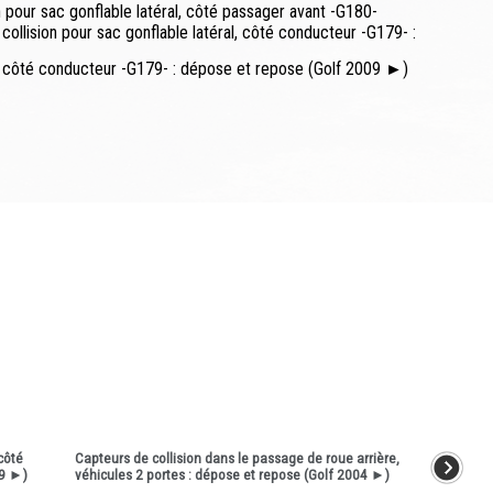
 pour sac gonflable latéral, côté passager avant -G180-
ollision pour sac gonflable latéral, côté conducteur -G179- :
al, côté conducteur -G179- : dépose et repose (Golf 2009 ►)
côté
Capteurs de collision dans le passage de roue arrière,
09 ►)
véhicules 2 portes : dépose et repose (Golf 2004 ►)