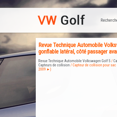
Recherch
Revue Technique Automobile Volksw
gonflable latéral, côté passager a
Revue Technique Automobile Volkswagen Golf 5
/
Ca
Capteurs de collision
/ Capteur de collision pour sac 
2009 ►)