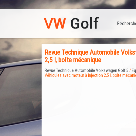
Recherch
Revue Technique Automobile Volksw
2,5 l, boîte mécanique
Revue Technique Automobile Volkswagen Golf 5
/
Eq
Véhicules avec moteur à injection 2,5 l, boîte mécan