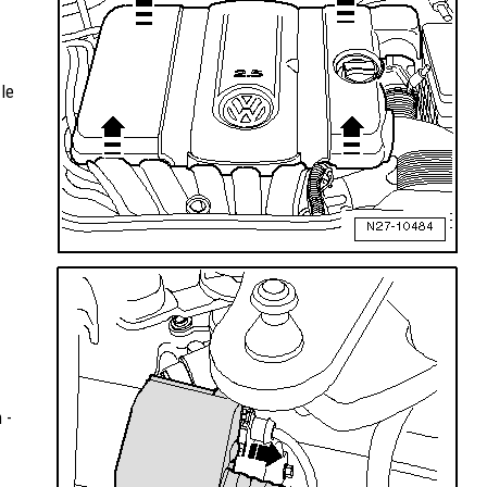
 le
 -