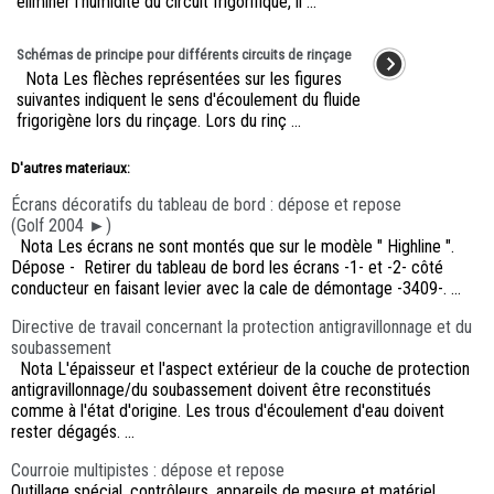
éliminer l'humidité du circuit frigorifique, il ...
Schémas de principe pour différents circuits de rinçage
Nota Les flèches représentées sur les figures
suivantes indiquent le sens d'écoulement du fluide
frigorigène lors du rinçage. Lors du rinç ...
D'autres materiaux:
Écrans décoratifs du tableau de bord : dépose et repose
(Golf 2004 ►)
Nota Les écrans ne sont montés que sur le modèle " Highline ".
Dépose - Retirer du tableau de bord les écrans -1- et -2- côté
conducteur en faisant levier avec la cale de démontage -3409-. ...
Directive de travail concernant la protection antigravillonnage et du
soubassement
Nota L'épaisseur et l'aspect extérieur de la couche de protection
antigravillonnage/du soubassement doivent être reconstitués
comme à l'état d'origine. Les trous d'écoulement d'eau doivent
rester dégagés. ...
Courroie multipistes : dépose et repose
Outillage spécial, contrôleurs, appareils de mesure et matériel