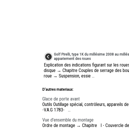
Golf Pirelli, type 1K du millésime 2008 au millé
appariement des roues
Explication des indications figurant sur les roue
disque → Chapitre Couples de serrage des bou
roue → Suspension, essie ...
D'autres materiaux:
Glace de porte avant
Outils Outillage spécial, contrôleurs, apparei
-V.A.G 1783- ...
Vue d'ensemble du montage
Ordre de montage → Chapitre I - Couvercle de c