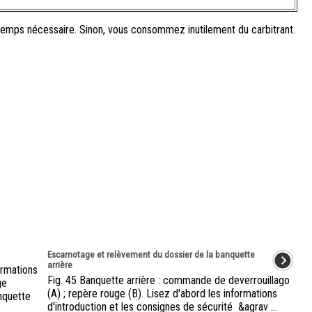
 temps nécessaire. Sinon, vous consommez inutilement du carbitrant.
Escamotage et relèvement du dossier de la banquette
arrière
ormations
Fig. 45 Banquette arrière : commande de deverrouillago
ge
(A) ; repère rouge (B). Lisez d'abord les informations
nquette
d'introduction et les consignes de sécurité &agrav ...