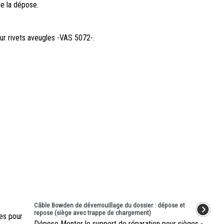
de la dépose.
pour rivets aveugles -VAS 5072-.
Câble Bowden de déverrouillage du dossier : dépose et
repose (siège avec trappe de chargement)
es pour
Dépose Monter le support de réparation pour sièges -