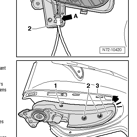
tant
rs
sens
es