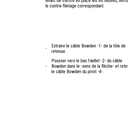
Avant de mettre en place les vis neuves, nett
le contre-filetage correspondant.
Extraire le câble Bowden -1- de la tôle de
-
retenue.
Pousser vers le bas l'œillet -2- du câble
-
Bowden dans le -sens de la flèche- et retir
le câble Bowden du pivot -4-.