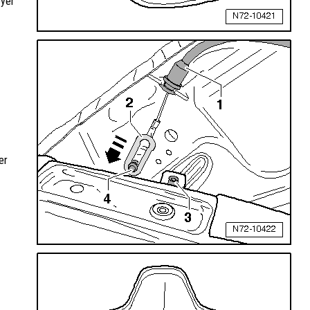
oyer
er