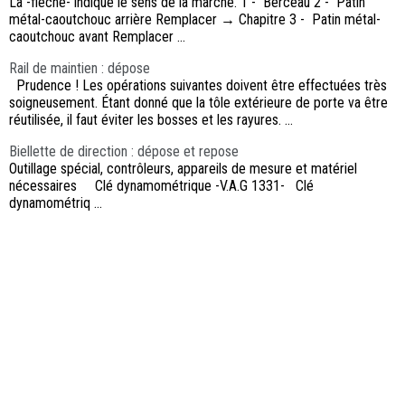
La -flèche- indique le sens de la marche. 1 - Berceau 2 - Patin
métal-caoutchouc arrière Remplacer → Chapitre 3 - Patin métal-
caoutchouc avant Remplacer ...
Rail de maintien : dépose
Prudence ! Les opérations suivantes doivent être effectuées très
soigneusement. Étant donné que la tôle extérieure de porte va être
réutilisée, il faut éviter les bosses et les rayures. ...
Biellette de direction : dépose et repose
Outillage spécial, contrôleurs, appareils de mesure et matériel
nécessaires Clé dynamométrique -V.A.G 1331- Clé
dynamométriq ...