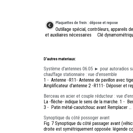
Plaquettes de frein : dépose et repose
Outillage spécial, contrôleurs, appareils 
et auxiliaires nécessaires Clé dynamométrique
D'autres materiaux:
Système d'antennes 06.05 ► pour autoradios sa
chauffage stationnaire : vue d'ensemble
1 - Antenne -R11- Antenne de pavillon avec tige 
Amplificateur d'antenne 2 -R111- Déposer et re
Berceau en acier et couple réducteur : vue d'e
La -flèche- indique le sens de la marche. 1 - 
3 - Patin métal-caoutchouc avant Remplacer ...
Synoptique du côté possoger avant
Fig. 7 Synoptique du côté passager avant (véhicu
droite est symétriquement opposée. légende con