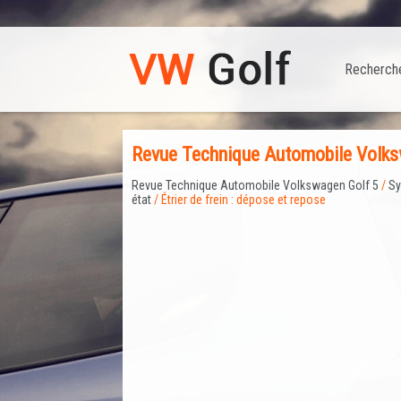
Recherch
Revue Technique Automobile Volkswa
Revue Technique Automobile Volkswagen Golf 5
/
Sy
état
/ Étrier de frein : dépose et repose