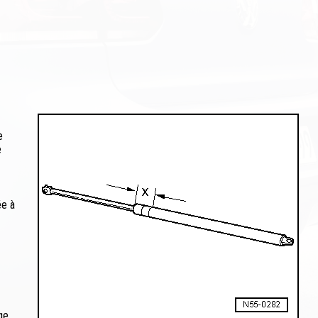
e
e
ée à
ge.