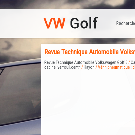
Recherch
Revue Technique Automobile Volksw
Revue Technique Automobile Volkswagen Golf 5
/
Ca
cabine, verrouil.centr.
/
Hayon
/ Vérin pneumatique : 