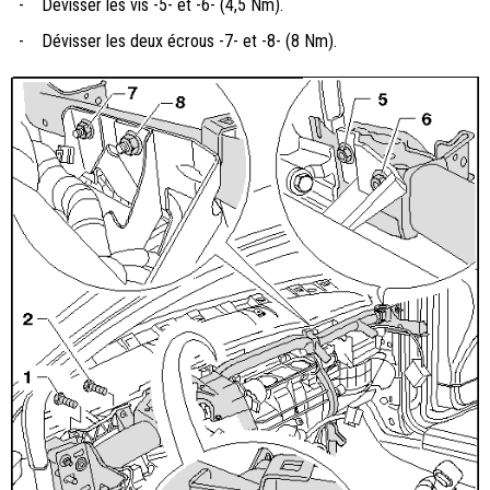
-
Dévisser les vis -5- et -6- (4,5 Nm).
-
Dévisser les deux écrous -7- et -8- (8 Nm).