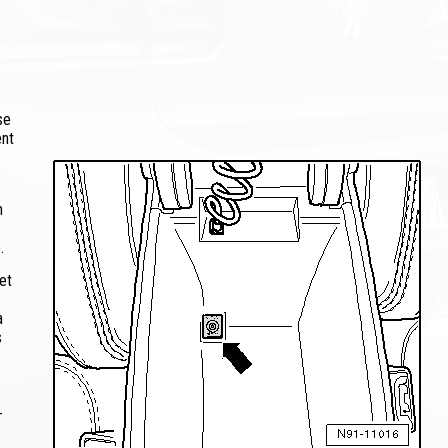
se
ent
n
.
et
à
s
-