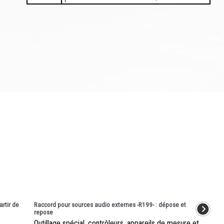
rtir de
Raccord pour sources audio externes -R199- : dépose et
repose
Outillage spécial, contrôleurs, appareils de mesure et