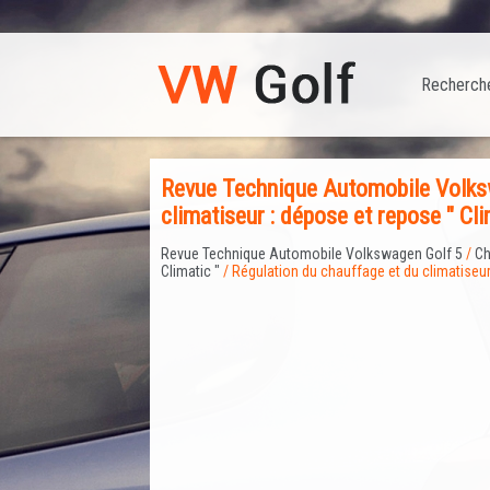
Recherch
Revue Technique Automobile Volksw
climatiseur : dépose et repose " Cl
Revue Technique Automobile Volkswagen Golf 5
/
Ch
Climatic "
/ Régulation du chauffage et du climatiseur