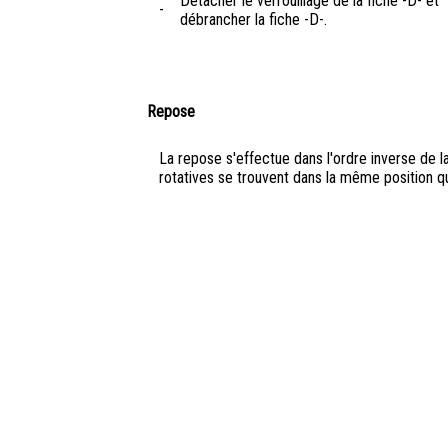
Détacher le verrouillage de la fiche -D- et
-
débrancher la fiche -D-.
Repose
La repose s'effectue dans l'ordre inverse de l
rotatives se trouvent dans la même position q