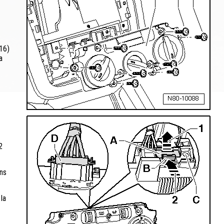
 16)
a
2
ans
 la