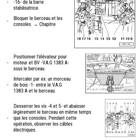
-
-16- de la barre
stabilisatrice.
Bloquer le berceau et les
-
consoles. → Chapitre
Positionner l'élévateur pour
-
moteur et BV -V.A.G 1383 A-
sous le berceau.
Intercaler par ex. un morceau
-
de bois -1- entre le V.A.G
1383 A et le berceau.
Desserrer les vis -4 et 5- et abaisser
légèrement le berceau en même temps
-
que les consoles. Pendant cette
opération, observer les câbles
électriques.