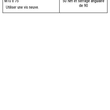
M10 x 75
50 Nm et serrage angulaire
de 90
Utiliser une vis neuve.