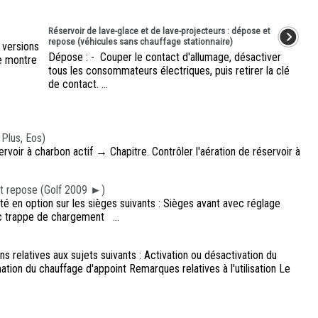
Réservoir de lave-glace et de lave-projecteurs : dépose et
repose (véhicules sans chauffage stationnaire)
 versions
Dépose : - Couper le contact d'allumage, désactiver
re montre
tous les consommateurs électriques, puis retirer la clé
de contact. ...
 Plus, Eos)
oir à charbon actif → Chapitre. Contrôler l'aération de réservoir à
 et repose (Golf 2009 ►)
té en option sur les sièges suivants : Sièges avant avec réglage
c trappe de chargement ...
s relatives aux sujets suivants : Activation ou désactivation du
n du chauffage d'appoint Remarques relatives à l'utilisation Le