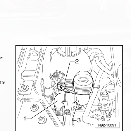
e-
tte