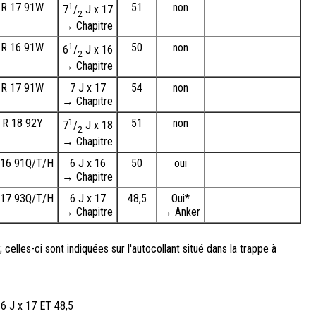
 R 17 91W
1
51
non
7
/
J x 17
2
→ Chapitre
 R 16 91W
1
50
non
6
/
J x 16
2
→ Chapitre
 R 17 91W
7 J x 17
54
non
→ Chapitre
 R 18 92Y
1
51
non
7
/
J x 18
2
→ Chapitre
 16 91Q/T/H
6 J x 16
50
oui
→ Chapitre
 17 93Q/T/H
6 J x 17
48,5
Oui*
→ Chapitre
→ Anker
celles-ci sont indiquées sur l'autocollant situé dans la trappe à
6 J x 17 ET 48,5