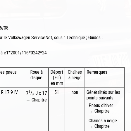
66/08
sur le Volkswagen ServiceNet, sous " Technique ; Guides ;
3 à e1*2001/116*0242*24
 des pneus
Roue à
Déport
Chaînes
Remarques
disque
(ET)
à neige
en mm
 R 17 91V
1
51
non
Généralités sur les
7
/
J x 17
2
points suivants
→ Chapitre
Pneus d'hiver
→ Chapitre
Chaînes à neige
→ Chapitre