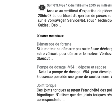
Golf GTI, type 1K du millésime 2005 au millés
Annexe au certificat d'expertise de pièce
2066/08 Le certificat d'expertise de pièces se
sur le Volkswagen ServiceNet, sous " Technique
Guides ; Dép ...
D'autres materiaux:
Démarrage de fortune
Si le moteur ne démarre pas suite à une décharge 
autre véhicule pour démarrer le moteur. Vérifiez 
d&eacut ...
Pompe de dosage -V54- : dépose et repose
Nota La pompe de dosage -V54- pour diesel pos
à essence possède une gaine de couleur noire. Ap
Joint torique
Ces joints toriques assurent l'étanchéité des po
frigorifique. N'utiliser que des joints toriques ré
correspondante ...