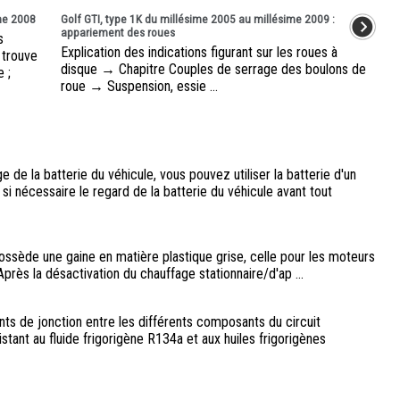
ime 2008
Golf GTI, type 1K du millésime 2005 au millésime 2009 :
appariement des roues
s
Explication des indications figurant sur les roues à
 trouve
disque → Chapitre Couples de serrage des boulons de
 ;
roue → Suspension, essie ...
de la batterie du véhicule, vous pouvez utiliser la batterie d'un
si nécessaire le regard de la batterie du véhicule avant tout
sède une gaine en matière plastique grise, celle pour les moteurs
rès la désactivation du chauffage stationnaire/d'ap ...
ints de jonction entre les différents composants du circuit
sistant au fluide frigorigène R134a et aux huiles frigorigènes