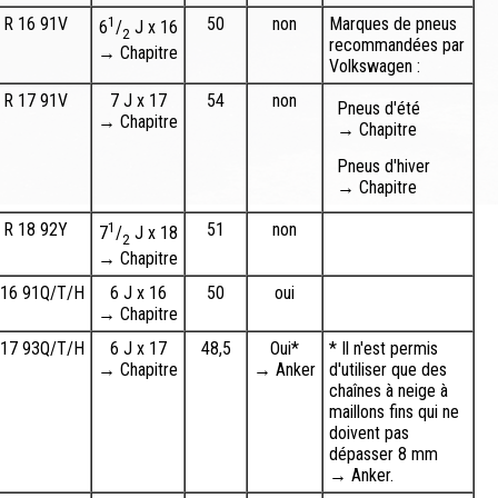
 R 16 91V
1
50
non
Marques de pneus
6
/
J x 16
2
recommandées par
→ Chapitre
Volkswagen :
 R 17 91V
7 J x 17
54
non
Pneus d'été
→ Chapitre
→ Chapitre
Pneus d'hiver
→ Chapitre
 R 18 92Y
1
51
non
7
/
J x 18
2
→ Chapitre
 16 91Q/T/H
6 J x 16
50
oui
→ Chapitre
 17 93Q/T/H
6 J x 17
48,5
Oui*
* Il n'est permis
→ Chapitre
→ Anker
d'utiliser que des
chaînes à neige à
maillons fins qui ne
doivent pas
dépasser 8 mm
→ Anker.