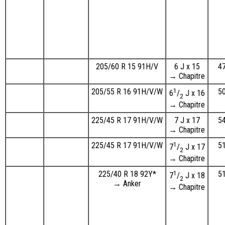
205/60 R 15 91H/V
6 J x 15
4
→ Chapitre
205/55 R 16 91H/V/W
1
5
6
/
J x 16
2
→ Chapitre
225/45 R 17 91H/V/W
7 J x 17
5
→ Chapitre
225/45 R 17 91H/V/W
1
5
7
/
J x 17
2
→ Chapitre
225/40 R 18 92Y*
1
5
7
/
J x 18
2
→ Anker
→ Chapitre