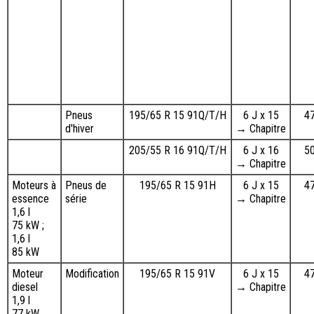
Pneus
195/65 R 15 91Q/T/H
6 J x 15
4
d'hiver
→ Chapitre
205/55 R 16 91Q/T/H
6 J x 16
5
→ Chapitre
Moteurs à
Pneus de
195/65 R 15 91H
6 J x 15
4
essence
série
→ Chapitre
1,6 l
75 kW ;
1,6 l
85 kW
Moteur
Modification
195/65 R 15 91V
6 J x 15
4
diesel
→ Chapitre
1,9 l
77 kW