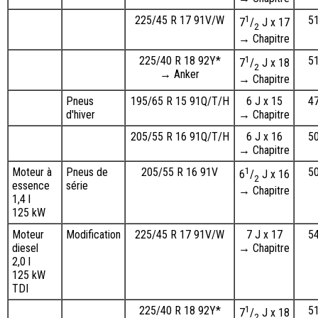
225/45 R 17 91V/W
1
5
7
/
J x 17
2
→ Chapitre
225/40 R 18 92Y*
1
5
7
/
J x 18
2
→ Anker
→ Chapitre
Pneus
195/65 R 15 91Q/T/H
6 J x 15
4
d'hiver
→ Chapitre
205/55 R 16 91Q/T/H
6 J x 16
5
→ Chapitre
Moteur à
Pneus de
205/55 R 16 91V
1
5
6
/
J x 16
2
essence
série
→ Chapitre
1,4 l
125 kW
Moteur
Modification
225/45 R 17 91V/W
7 J x 17
5
diesel
→ Chapitre
2,0 l
125 kW
TDI
225/40 R 18 92Y*
1
5
7
/
J x 18
2