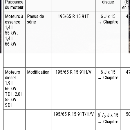
Puissance
disque
(E
du moteur
en 
Moteurs à
Pneus de
195/65 R 15 91T
6 J x 15
4
essence
série
→ Chapitre
1,4 l
55 kW ;
1,4 l
66 kW
Moteurs
Modification
195/65 R 15 91H/V
6 J x 15
4
diesel
→ Chapitre
1,9 l
66 kW
TDI ; 2,0 l
55 kW
SDI
195/65 R 15 91T/H/V
1
5
6
/
J x 15
2
→ Chapitre