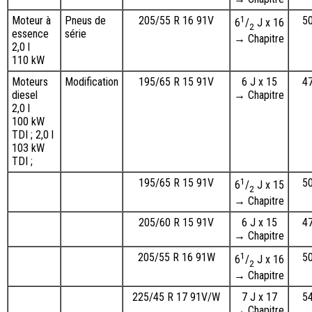
Moteur à
Pneus de
205/55 R 16 91V
1
5
6
/
J x 16
2
essence
série
→ Chapitre
2,0 l
110 kW
Moteurs
Modification
195/65 R 15 91V
6 J x 15
4
diesel
→ Chapitre
2,0 l
100 kW
TDI ; 2,0 l
103 kW
TDI ;
195/65 R 15 91V
1
5
6
/
J x 15
2
→ Chapitre
205/60 R 15 91V
6 J x 15
4
→ Chapitre
205/55 R 16 91W
1
5
6
/
J x 16
2
→ Chapitre
225/45 R 17 91V/W
7 J x 17
5
→ Chapitre