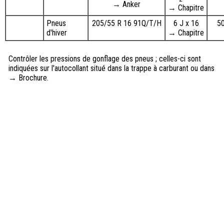
→ Anker
→ Chapitre
Pneus
205/55 R 16 91Q/T/H
6 J x 16
5
d'hiver
→ Chapitre
Contrôler les pressions de gonflage des pneus ; celles-ci sont
indiquées sur l'autocollant situé dans la trappe à carburant ou dans
→ Brochure.