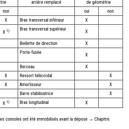
trie
arrière remplacé
de géométrie
non
oui
non
X
Bras transversal inférieur
X
Bras transversal supérieur
1)
X
X
Biellette de direction
X
Porte-fusée
X
Berceau
X
X
Ressort hélicoïdal
X
X
Amortisseur
X
Barre stabilisatrice
X
1)
Bras longitudinal
X
X
 les consoles ont été immobilisés avant la dépose → Chapitre.