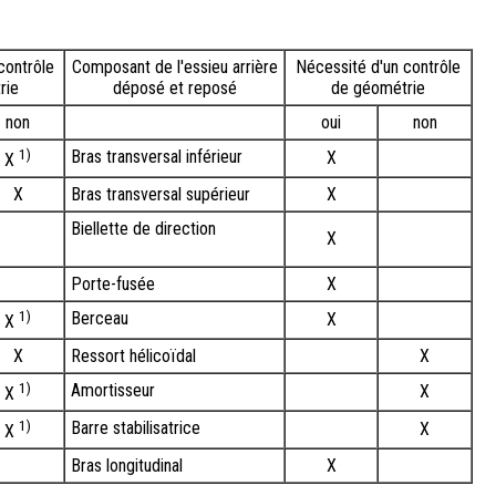
contrôle
Composant de l'essieu arrière
Nécessité d'un contrôle
rie
déposé et reposé
de géométrie
non
oui
non
1)
Bras transversal inférieur
X
X
X
Bras transversal supérieur
X
Biellette de direction
X
Porte-fusée
X
1)
Berceau
X
X
X
Ressort hélicoïdal
X
1)
Amortisseur
X
X
1)
Barre stabilisatrice
X
X
Bras longitudinal
X