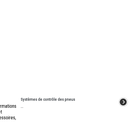
Systèmes de contrôle des pneus
ormations
...
et
essoires,