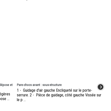
dépose et
Pare-chocs avant : sous-structure
1 - Guidage d'air gauche Encliqueté sur le porte-
légères
serrure. 2 - Pièce de guidage, côté gauche Vissée sur
se ...
le p ...