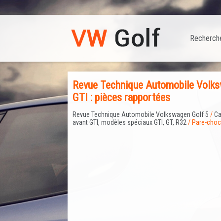
Recherch
Revue Technique Automobile Volks
GTI : pièces rapportées
Revue Technique Automobile Volkswagen Golf 5
/
Ca
avant GTI, modèles spéciaux GTI, GT, R32
/ Pare-choc