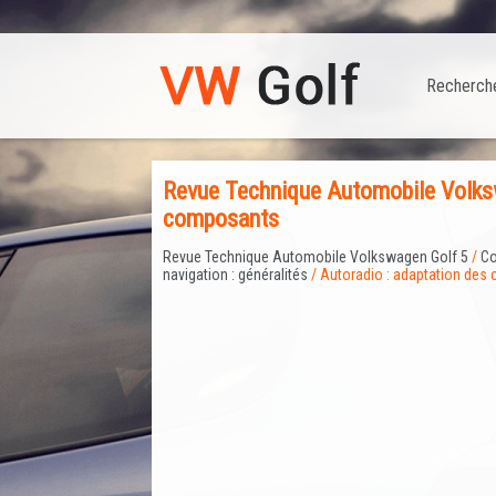
Recherch
Revue Technique Automobile Volksw
composants
Revue Technique Automobile Volkswagen Golf 5
/
Co
navigation : généralités
/ Autoradio : adaptation de