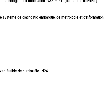
e métrologie et d'information -VAS 5051- (ou modèle ultérieur)
c le système de diagnostic embarqué, de métrologie et d'information
 avec fusible de surchauffe -N24-