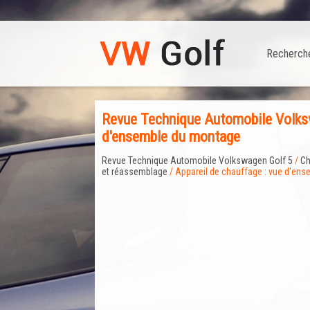
Recherch
Revue Technique Automobile Volksw
d'ensemble du montage
Revue Technique Automobile Volkswagen Golf 5
/
Ch
et réassemblage
/ Appareil de chauffage : vue d'en