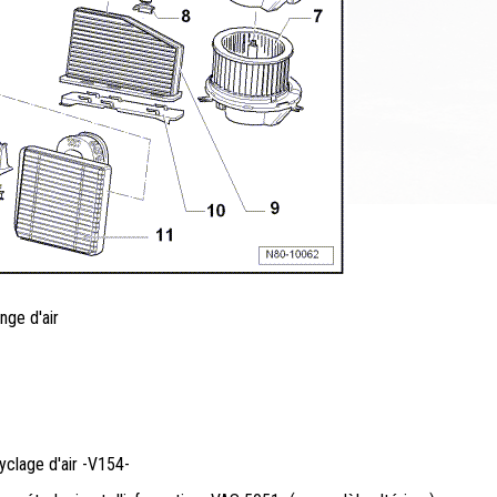
nge d'air
yclage d'air -V154-