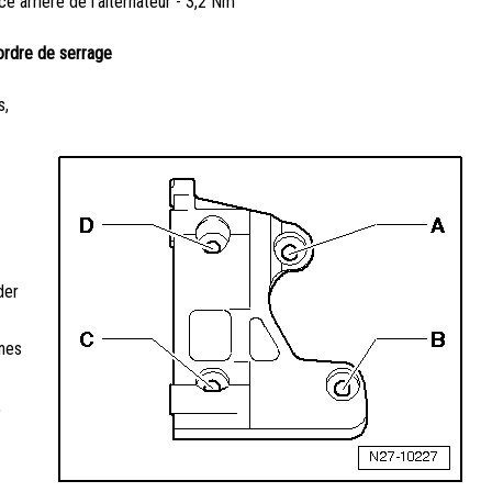
ce arrière de l'alternateur - 3,2 Nm
 ordre de serrage
s,
der
anes
,