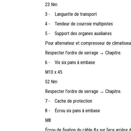
23 Nm
3 -
Languette de transport
4 -
Tendeur de courroie multipistes
5 -
Support des organes auxiliaires
Pour alternateur et compresseur de climatiseu
Respecter l'ordre de serrage → Chapitre.
6 -
Vis six pans à embase
M10 x 45
52 Nm
Respecter l'ordre de serrage → Chapitre.
7 -
Cache de protection
8 -
Écrou six pans à embase
M8
Écrou de fixation du câble B+ sur face arrière d