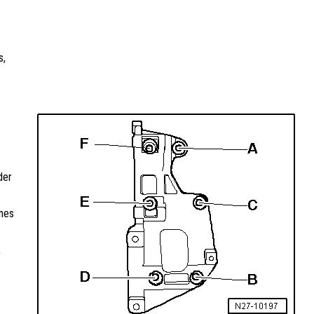
s,
der
anes
,