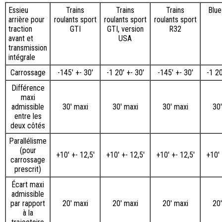
Essieu
Trains
Trains
Trains
Blue
arrière pour
roulants sport
roulants sport
roulants sport
traction
GTI
GTI, version
R32
avant et
USA
transmission
intégrale
Carrossage
-145' +- 30'
-1 20′ +- 30′
-145' +- 30'
-1 20
Différence
maxi
admissible
30' maxi
30' maxi
30' maxi
30'
entre les
deux côtés
Parallélisme
(pour
+10′ +- 12,5′
+10′ +- 12,5′
+10′ +- 12,5′
+10′ 
carrossage
prescrit)
Écart maxi
admissible
par rapport
20' maxi
20' maxi
20' maxi
20'
à la