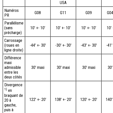
USA
Numéros
G08
G11
G09
G0
PR
Parallélisme
(sans
10' +- 10′
10' +- 10′
10' +- 10′
10' 
précharge)
Carrossage
(roues en
-44′ +- 30′
-30′ +- 30′
-43′ +- 30′
-41′
ligne droite)
Différence
maxi
admissible
30' maxi
30' maxi
30' maxi
30'
entre les
deux côtés
Divergence
1)
en
braquant de
122′ +- 20′
138′ +- 20′
120′ +- 20′
140′
20 à
gauche,
puis à