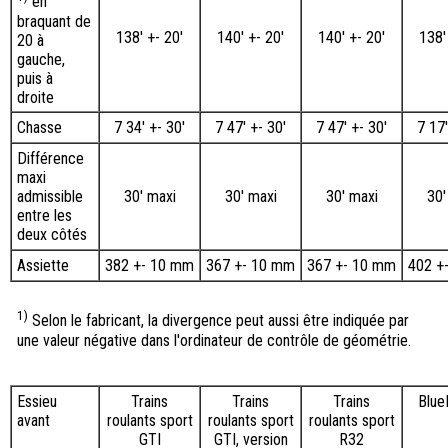
en
braquant de
138′ +- 20′
140′ +- 20′
140′ +- 20′
138′
20 à
gauche,
puis à
droite
Chasse
7 34′ +- 30′
7 47′ +- 30′
7 47′ +- 30′
7 17′
Différence
maxi
admissible
30' maxi
30' maxi
30' maxi
30'
entre les
deux côtés
Assiette
382 +- 10 mm
367 +- 10 mm
367 +- 10 mm
402 +
1)
Selon le fabricant, la divergence peut aussi être indiquée par
une valeur négative dans l'ordinateur de contrôle de géométrie.
Essieu
Trains
Trains
Trains
Blue
avant
roulants sport
roulants sport
roulants sport
GTI
GTI, version
R32