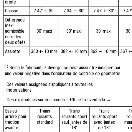
droite
Chasse
7 47′ +- 30′
7 34′ +- 30′
7 47′ +- 30′
7 47′
Différence
maxi
admissible
30' maxi
30' maxi
30' maxi
30'
entre les
deux côtés
Assiette
360 +- 10 mm
382 +- 10 mm
362 +- 10 mm
367 +
1)
Selon le fabricant, la divergence peut aussi être indiquée par
une valeur négative dans l'ordinateur de contrôle de géométrie.
Ces valeurs assignées s'appliquent à toutes les
motorisations.
Des explications sur ces numéros PR se trouvent à la → .
Essieu
Trains
Trains
Trains
T
arrière pour
roulants
roulants sport
roulants sport
ro
traction
standard
sauf jantes de
avec jantes
mau
avant et
18"
de 18"
ro