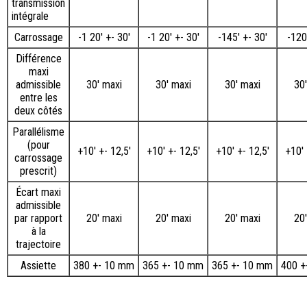
transmission
intégrale
Carrossage
-1 20′ +- 30′
-1 20′ +- 30′
-145' +- 30'
-120
Différence
maxi
admissible
30' maxi
30' maxi
30' maxi
30'
entre les
deux côtés
Parallélisme
(pour
+10′ +- 12,5′
+10′ +- 12,5′
+10′ +- 12,5′
+10′ 
carrossage
prescrit)
Écart maxi
admissible
par rapport
20' maxi
20' maxi
20' maxi
20'
à la
trajectoire
Assiette
380 +- 10 mm
365 +- 10 mm
365 +- 10 mm
400 +