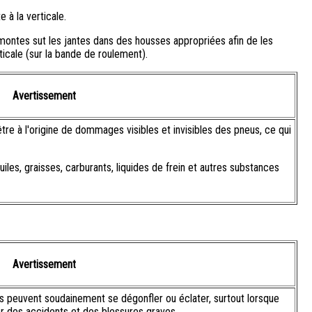
 à la verticale.
montes sut les jantes dans des housses appropriées afin de les
ticale (sur la bande de roulement).
Avertissement
tre à l'origine de dommages visibles et invisibles des pneus, ce qui
iles, graisses, carburants, liquides de frein et autres substances
Avertissement
gés peuvent soudainement se dégonfler ou éclater, surtout lorsque
er des accidents et des blessures graves.