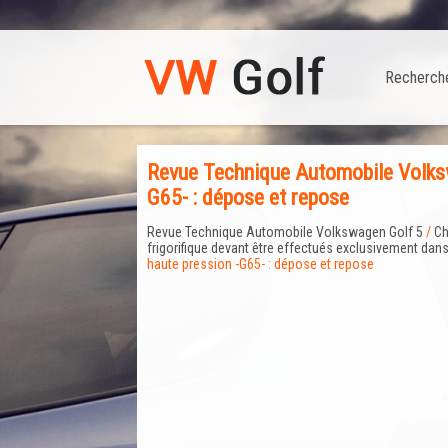
Recherch
Revue Technique Automobile Volksw
G65- : dépose et repose
Revue Technique Automobile Volkswagen Golf 5
/
Ch
frigorifique devant être effectués exclusivement dan
haute pression -G65- : dépose et repose