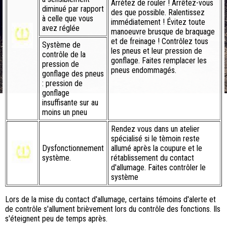
Arrètez de rouler ! Arrêtez-vous
diminué par rapport
des que possible. Ralentissez
à celle que vous
immédiatement ! Évitez toute
avez réglée
manoeuvre brusque de braquage
et de freinage ! Contrôlez tous
Système de
les pneus et leur pression de
contrôle de la
gonflage. Faites remplacer les
pression de
pneus endommagés.
gonflage des pneus
: pression de
gonflage
insuffisante sur au
moins un pneu
Rendez vous dans un atelier
spécialisé si le tèmoin reste
Dysfonctionnement
allumé après la coupure et le
système.
rétablissement du contact
d'allumage. Faites contrôler le
système
Lors de la mise du contact d'allumage, certains témoins d'alerte et
de contrôle s'allument brièvement lors du contrôle des fonctions. Ils
s'éteignent peu de temps après.