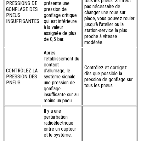
tous les pneus. S'il n'est
PRESSIONS DE
présente une
pas nécessaire de
GONFLAGE DES
pression de
changer une roue sur
PNEUS
gonflage critique
place, vous pouvez rouler
INSUFFISANTES
qui est inférieure
jusqu'à l'atelier ou la
à la valeur
station-service la plus
assignée de plus
proche à vitesse
de 0,5 bar.
modérée.
Après
l'établissement du
contact
Contrôlez et corrigez
CONTRÔLEZ LA
d'allumage, le
dès que possible la
PRESSION DES
système signale
pression de gonflage sur
PNEUS
une pression de
tous les pneus
gonflage
insuffisante sur au
moins un pneu.
Il y a une
perturbation
radioélectrique
entre un capteur
et le système.