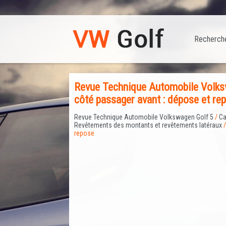
Recherch
Revue Technique Automobile Volksw
côté passager avant : dépose et re
Revue Technique Automobile Volkswagen Golf 5
/
Ca
Revêtements des montants et revêtements latéraux
/
repose