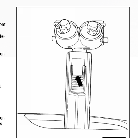
ent
te-
s
hon
t
 en
rs