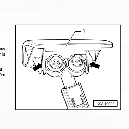
ous
 la
ur
'en
 -