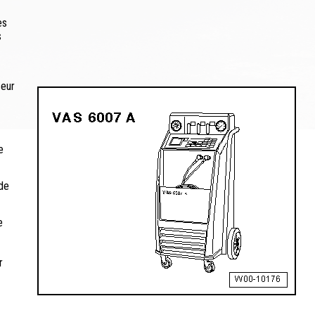
es
s
seur
e
ide
e
r