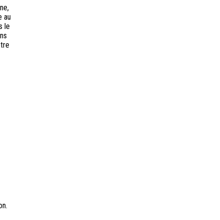
ne,
e au
s le
ons
tre
on.