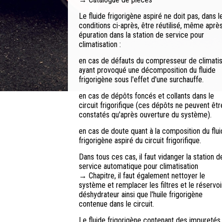
Le fluide frigorigène aspiré ne doit pas, dans l
conditions ci-après, être réutilisé, même aprè
épuration dans la station de service pour
climatisation :
en cas de défauts du compresseur de climati
ayant provoqué une décomposition du fluide
frigorigène sous l'effet d'une surchauffe.
en cas de dépôts foncés et collants dans le
circuit frigorifique (ces dépôts ne peuvent êtr
constatés qu'après ouverture du système).
en cas de doute quant à la composition du flu
frigorigène aspiré du circuit frigorifique.
Dans tous ces cas, il faut vidanger la station d
service automatique pour climatisation
→ Chapitre, il faut également nettoyer le
système et remplacer les filtres et le réservoi
déshydrateur ainsi que l'huile frigorigène
contenue dans le circuit.
Le fluide frigorigène contenant des impuretés