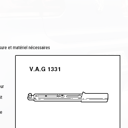
esure et matériel nécessaires
eur
it
pe
.