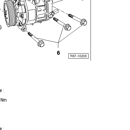
e :
2 Nm
e :