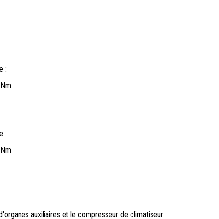
e :
2 Nm
e :
2 Nm
d'organes auxiliaires et le compresseur de climatiseur