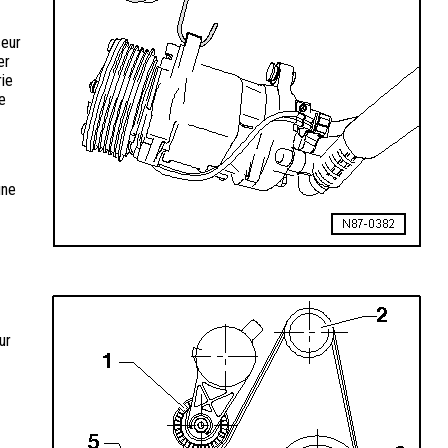
seur
er
rie
de
une
ur