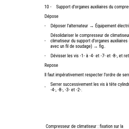
10 -
Support d'organes auxiliaires du compre
Dépose
-
Déposer l'alternateur → Équipement électri
Désolidariser le compresseur de climatiseur
-
climatiseur du support d'organes auxiliaires e
avec un fil de soudage) → fig..
-
Dévisser les vis -1- à -4- et -7- et -8-, et r
Repose
Il faut impérativement respecter l'ordre de serr
Serrer successivement les vis à tête cylindr
-
-4-, -8-, -3- et -2-.
Compresseur de climatiseur : fixation sur la