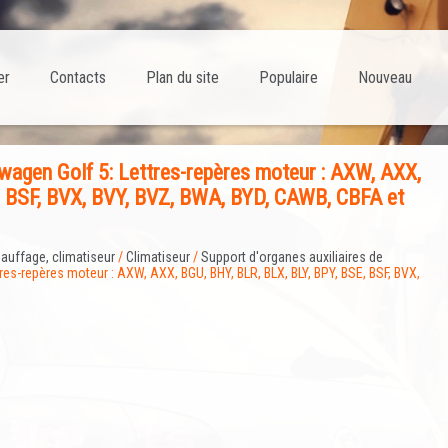
er
Contacts
Plan du site
Populaire
Nouveau
agen Golf 5: Lettres-repères moteur : AXW, AXX,
, BSF, BVX, BVY, BVZ, BWA, BYD, CAWB, CBFA et
auffage, climatiseur
/
Climatiseur
/
Support d'organes auxiliaires de
tres-repères moteur : AXW, AXX, BGU, BHY, BLR, BLX, BLY, BPY, BSE, BSF, BVX,