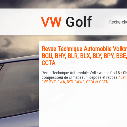
Recherch
Revue Technique Automobile Volksw
BGU, BHY, BLR, BLX, BLY, BPY, BSE
CCTA
Revue Technique Automobile Volkswagen Golf 5
/
Ch
compresseur de climatiseur : dépose et repose
/ Let
BVY, BVZ, BWA, BYD, CAWB, CBFA et CCTA