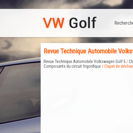
Recherch
Revue Technique Automobile Volksw
Revue Technique Automobile Volkswagen Golf 5
/
Cl
Composants du circuit frigorifique
/ Clapet de déchar