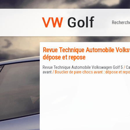
Recherch
Revue Technique Automobile Volksw
dépose et repose
Revue Technique Automobile Volkswagen Golf 5
/
Ca
avant
/ Bouclier de pare-chocs avant : dépose et rep