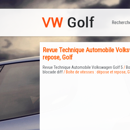
Recherch
Revue Technique Automobile Volksw
repose, Golf
Revue Technique Automobile Volkswagen Golf 5
/
Bo
blocade diff
/ Boîte de vitesses : dépose et repose, G