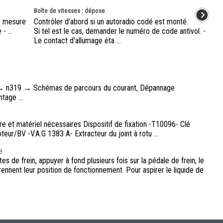
Boîte de vitesses : dépose
de mesure
Contrôler d'abord si un autoradio codé est monté.
- ...
Si tel est le cas, demander le numéro de code antivol. -
Le contact d'allumage éta ...
 → n319 → Schémas de parcours du courant, Dépannage
age ...
ure et matériel nécessaires Dispositif de fixation -T10096- Clé
ur/BV -V.A.G 1383 A- Extracteur du joint à rotu ...
e
e frein, appuyer à fond plusieurs fois sur la pédale de frein, le
prennent leur position de fonctionnement. Pour aspirer le liquide de