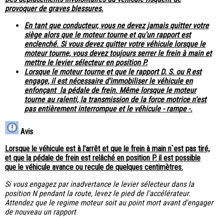
provoquer de graves blessures.
En tant que conducteur, vous ne devez jamais quitter votre
siège alors que le moteur tourne et qu'un rapport est
enclenché. Si vous devez quitter votre véhicule lorsque le
moteur tourne, vous devez toujours serrer le frein à main et
mettre le levier sélecteur en position P.
Lorsque le moteur tourne et que le rapport D. S. ou R est
engage, il est nécessaire d'immobiliser le véhicule en
enfonçant la pédale de frein. Même lorsque le moteur
tourne au ralenti, la transmission de la force motrice n'est
pas entièrement interrompue et le véhicule - rampe -.
Avis
Lorsque le véhicule est à l'arrêt et que le frein à main n`est pas tiré,
et que la pédale de frein est relâché en position P. il est possible
que le véhicule avance ou recule de quelques centimètres.
Si vous engagez par inadvertance le levier sélecteur dans la
position N pendant la route, levez le pied de l'accélérateur.
Attendez que le regime moteur soit au point mort avant d'engager
de nouveau un rapport