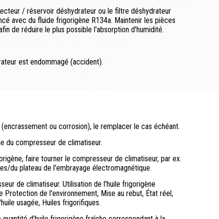
cteur / réservoir déshydrateur ou le filtre déshydrateur
ncé avec du fluide frigorigène R134a. Maintenir les pièces
fin de réduire le plus possible l'absorption d'humidité.
drateur est endommagé (accident).
e (encrassement ou corrosion), le remplacer le cas échéant.
le du compresseur de climatiseur.
gorigène, faire tourner le compresseur de climatiseur, par ex.
stes/du plateau de l'embrayage électromagnétique.
eur de climatiseur. Utilisation de l'huile frigorigène
rotection de l'environnement, Mise au rebut, État réel,
huile usagée, Huiles frigorifiques.
quantité d'huile frigorigène fraîche correspondant à la