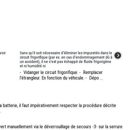
voir
Sans qu'il soit nécessaire d'éliminer les impuretés dans le
circuit frigorifique (par ex. en cas d'endommagement dû à
un accident), il ne s'est pas échappé de fluide frigorigène
et ni humidité ni
- Vidanger le circuit frigorifique. - Remplacer
l'étrangleur. En fonction du véhicule. - Dépo ...
batterie, il faut impérativement respecter la procédure décrite
.
vert manuellement via le déverrouillage de secours -3- sur la serrure