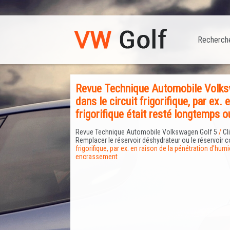
Recherch
Revue Technique Automobile Volksw
dans le circuit frigorifique, par ex. 
frigorifique était resté longtemps 
Revue Technique Automobile Volkswagen Golf 5
/
Cl
Remplacer le réservoir déshydrateur ou le réservoir co
frigorifique, par ex. en raison de la pénétration d'humi
encrassement