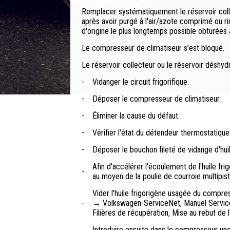
Remplacer systématiquement le réservoir colle
après avoir purgé à l'air/azote comprimé ou ri
d'origine le plus longtemps possible obturées a
Le compresseur de climatiseur s'est bloqué.
Le réservoir collecteur ou le réservoir déshy
-
Vidanger le circuit frigorifique.
-
Déposer le compresseur de climatiseur.
-
Éliminer la cause du défaut.
-
Vérifier l'état du détendeur thermostatiqu
-
Déposer le bouchon fileté de vidange d'hui
Afin d'accélérer l'écoulement de l'huile fri
-
au moyen de la poulie de courroie multipi
Vider l'huile frigorigène usagée du compress
-
→ Volkswagen-ServiceNet, Manuel Service P
Filières de récupération, Mise au rebut de l'
Introduire ensuite dans le compresseur une 