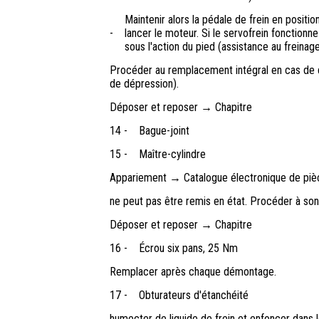
Maintenir alors la pédale de frein en posit
-
lancer le moteur. Si le servofrein fonction
sous l'action du pied (assistance au freinage
Procéder au remplacement intégral en cas de 
de dépression).
Déposer et reposer → Chapitre
14 -
Bague-joint
15 -
Maître-cylindre
Appariement → Catalogue électronique de pi
ne peut pas être remis en état. Procéder à so
Déposer et reposer → Chapitre
16 -
Écrou six pans, 25 Nm
Remplacer après chaque démontage.
17 -
Obturateurs d'étanchéité
humecter de liquide de frein et enfoncer dans le