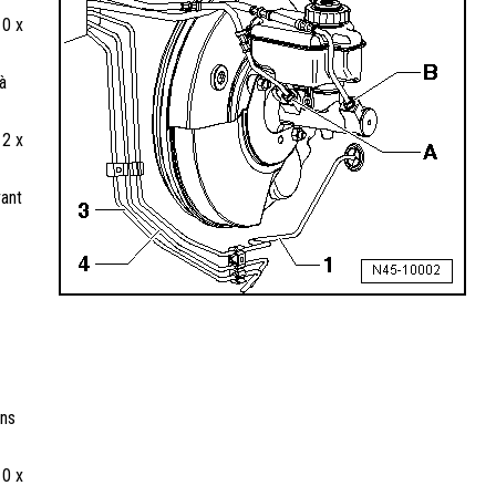
10 x
à
12 x
vant
ons
10 x