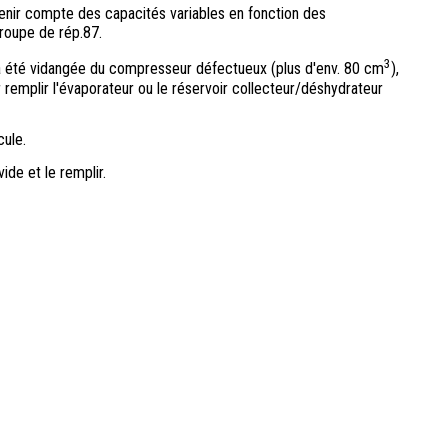
t tenir compte des capacités variables en fonction des
roupe de rép.87.
3
e a été vidangée du compresseur défectueux (plus d'env. 80 cm
),
ur remplir l'évaporateur ou le réservoir collecteur/déshydrateur
cule.
vide et le remplir.