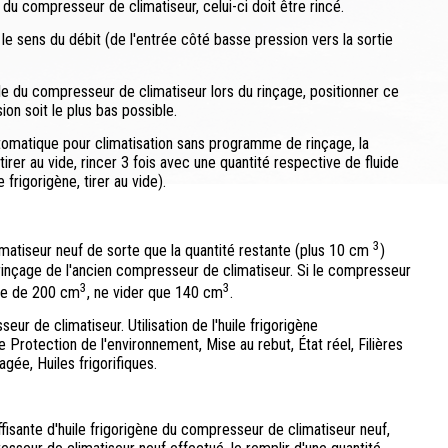
 du compresseur de climatiseur, celui-ci doit être rincé.
e sens du débit (de l'entrée côté basse pression vers la sortie
ble du compresseur de climatiseur lors du rinçage, positionner ce
ion soit le plus bas possible.
automatique pour climatisation sans programme de rinçage, la
rer au vide, rincer 3 fois avec une quantité respective de fluide
 frigorigène, tirer au vide).
3
imatiseur neuf de sorte que la quantité restante (plus 10 cm
)
rinçage de l'ancien compresseur de climatiseur. Si le compresseur
3
3
ume de 200 cm
, ne vider que 140 cm
.
eur de climatiseur. Utilisation de l'huile frigorigène
rotection de l'environnement, Mise au rebut, État réel, Filières
agée, Huiles frigorifiques.
uffisante d'huile frigorigène du compresseur de climatiseur neuf,