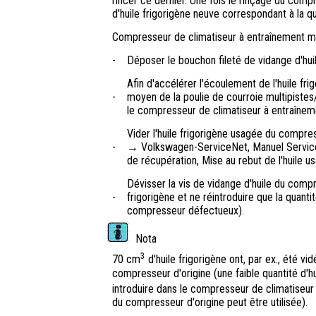
rincer ce dernier. Une fois le rinçage du compr
d'huile frigorigène neuve correspondant à la 
Compresseur de climatiseur à entraînement m
-
Déposer le bouchon fileté de vidange d'hui
Afin d'accélérer l'écoulement de l'huile fri
-
moyen de la poulie de courroie multipiste
le compresseur de climatiseur à entraîneme
Vider l'huile frigorigène usagée du compress
-
→ Volkswagen-ServiceNet, Manuel Service P
de récupération, Mise au rebut de l'huile us
Dévisser la vis de vidange d'huile du compr
-
frigorigène et ne réintroduire que la quanti
compresseur défectueux).
Nota
3
70 cm
d'huile frigorigène ont, par ex., été 
compresseur d'origine (une faible quantité d'hu
introduire dans le compresseur de climatiseu
du compresseur d'origine peut être utilisée).