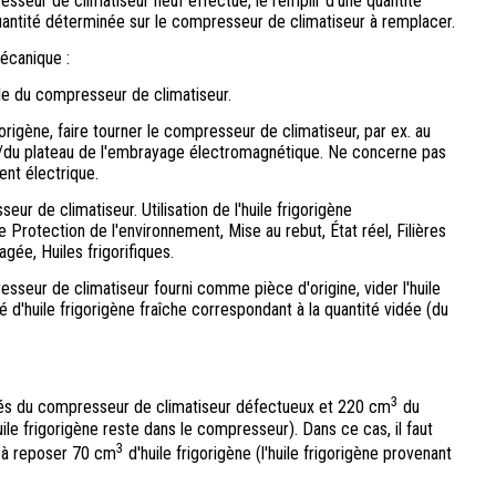
esseur de climatiseur neuf effectué, le remplir d'une quantité
quantité déterminée sur le compresseur de climatiseur à remplacer.
écanique :
le du compresseur de climatiseur.
gorigène, faire tourner le compresseur de climatiseur, par ex. au
s/du plateau de l'embrayage électromagnétique. Ne concerne pas
nt électrique.
eur de climatiseur. Utilisation de l'huile frigorigène
rotection de l'environnement, Mise au rebut, État réel, Filières
agée, Huiles frigorifiques.
esseur de climatiseur fourni comme pièce d'origine, vider l'huile
té d'huile frigorigène fraîche correspondant à la quantité vidée (du
3
vidés du compresseur de climatiseur défectueux et 220 cm
du
ile frigorigène reste dans le compresseur). Dans ce cas, il faut
3
r à reposer 70 cm
d'huile frigorigène (l'huile frigorigène provenant