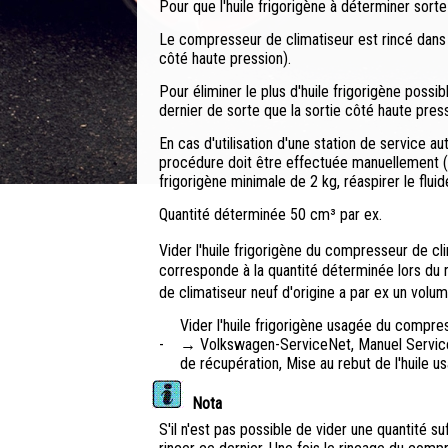
Pour que l'huile frigorigène à déterminer sorte
Le compresseur de climatiseur est rincé dans l
côté haute pression).
Pour éliminer le plus d'huile frigorigène possi
dernier de sorte que la sortie côté haute press
En cas d'utilisation d'une station de service 
procédure doit être effectuée manuellement (ti
frigorigène minimale de 2 kg, réaspirer le fluide
Quantité déterminée 50 cm³ par ex.
Vider l'huile frigorigène du compresseur de cl
corresponde à la quantité déterminée lors du 
de climatiseur neuf d'origine a par ex un vol
Vider l'huile frigorigène usagée du compress
-
→ Volkswagen-ServiceNet, Manuel Service P
de récupération, Mise au rebut de l'huile us
Nota
S'il n'est pas possible de vider une quantité s