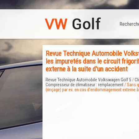
Recherch
Revue Technique Automobile Volkswa
les impuretés dans le circuit frigo
externe à la suite d'un accident
Revue Technique Automobile Volkswagen Golf 5
/
Cl
Compresseur de climatiseur : remplacement
/ Sans qu
(rinçage) par ex. en cas d'endommagement externe à 