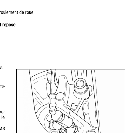
 roulement de roue
et repose
e.
rte-
yer
 le
 A3.