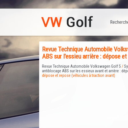
Recherch
Revue Technique Automobile Volksw
ABS sur l'essieu arrière : dépose et
Revue Technique Automobile Volkswagen Golf 5
/
Sy
antiblocage ABS sur les essieux avant et arrière : dé
dépose et repose (véhicules à traction avant)