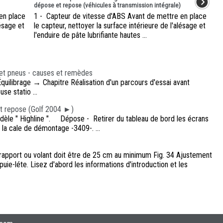
dépose et repose (véhicules à transmission intégrale)
en place
1 - Capteur de vitesse d'ABS Avant de mettre en place
lésage et
le capteur, nettoyer la surface intérieure de l'alésage et
l'enduire de pâte lubrifiante hautes ...
et pneus - causes et remèdes
ilibrage → Chapitre Réalisation d'un parcours d'essai avant
se statio ...
et repose (Golf 2004 ►)
èle " Highline ". Dépose - Retirer du tableau de bord les écrans
 la cale de démontage -3409-. ...
 rapport ou volant doit être de 25 cm au minimum Fig. 34 Ajustement
puie-léte. Lisez d'abord les informations d'introduction et les