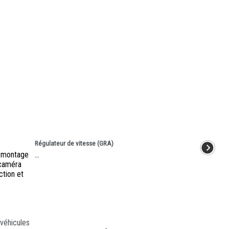
Régulateur de vitesse (GRA)
e montage
...
 caméra
ction et
 véhicules