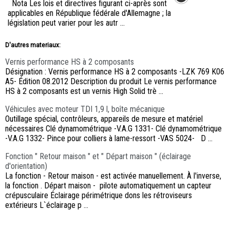
Nota Les lois et directives figurant ci-après sont
applicables en République fédérale d'Allemagne ; la
législation peut varier pour les autr ...
D'autres materiaux:
Vernis performance HS à 2 composants
Désignation : Vernis performance HS à 2 composants -LZK 769 K06
A5- Édition 08.2012 Description du produit Le vernis performance
HS à 2 composants est un vernis High Solid trè ...
Véhicules avec moteur TDI 1,9 l, boîte mécanique
Outillage spécial, contrôleurs, appareils de mesure et matériel
nécessaires Clé dynamométrique -V.A.G 1331- Clé dynamométrique
-V.A.G 1332- Pince pour colliers à lame-ressort -VAS 5024- D ...
Fonction " Retour maison " et " Départ maison " (éclairage
d'orientation)
La fonction - Retour maison - est activée manuellement. À l'inverse,
la fonction . Départ maison - pilote automatiquement un capteur
crépusculaire Éclairage périmétrique dons les rétroviseurs
extérieurs L`éclairage p ...