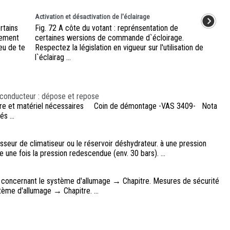
Activation et désactivation de l'éclairage
rtains
Fig. 72 A côte du votant : reprénsentation de
vement
certaines wersions de commande d`écloirage.
peu de te
Respectez la législation en vigueur sur l'utilisation de
l`éclairag ...
conducteur : dépose et repose
mesure et matériel nécessaires Coin de démontage -VAS 3409- Nota
s ...
eur de climatiseur ou le réservoir déshydrateur. à une pression
me une fois la pression redescendue (env. 30 bars). ...
 concernant le système d'allumage → Chapitre. Mesures de sécurité
me d'allumage → Chapitre. ...